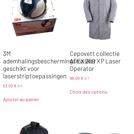
3M
Cepovett collectie
ademhalingsbeschermingsmasker
ATEX 260 XP Laser
geschikt voor
Operator
laserstriptoepassingen
98,00
€
H.T.
53,00
€
H.T.
Choix des options
Ajouter au panier